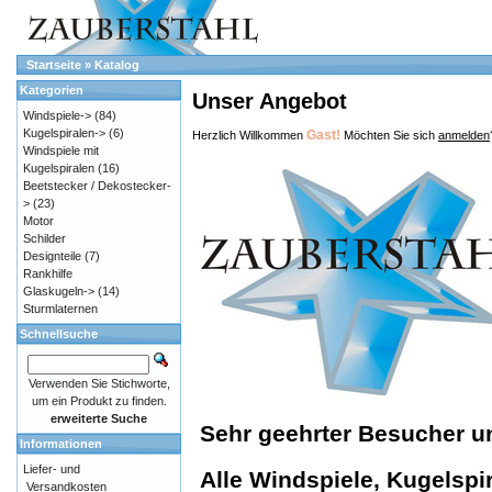
Startseite
»
Katalog
Kategorien
Unser Angebot
Windspiele->
(84)
Kugelspiralen->
(6)
Gast!
Herzlich Willkommen
Möchten Sie sich
anmelden
Windspiele mit
Kugelspiralen
(16)
Beetstecker / Dekostecker-
>
(23)
Motor
Schilder
Designteile
(7)
Rankhilfe
Glaskugeln->
(14)
Sturmlaternen
Schnellsuche
Verwenden Sie Stichworte,
um ein Produkt zu finden.
erweiterte Suche
Sehr geehrter Besucher 
Informationen
Liefer- und
Alle Windspiele, Kugelspir
Versandkosten